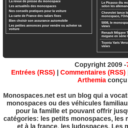
La revue de presse du monospace
Le Picasso élu m
Les actualités des monospaces
selon les alleman
Nos conseils pratiques pour la voiture
Chevrolet lance
La carte de France des radars fixes
monospace, l’Or
Bien choisir son assurance automobile
5008, le monospa
Les petites annonces pour vendre ou acheter sa
views
voiture
Renault Mégane 
megane en série l
Toyota Yaris Vers
views
Copyright 2009 -
Entrées (RSS)
|
Commentaires (RSS)
Arthemia
conçu
Monospaces.net est un blog qui a vocatio
monospaces ou des véhicules familia
pour la famille et pouvant offrir jus
catégories: les petits monospaces, l
et à la france, les ludospaces. Le