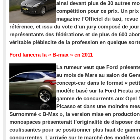
ainsi devant plus de 30 autres m
compétition pour ce prix. Un prix
magazine l’Officiel du taxi, revue
référence, et issu du vote d’un jury composé de jour
représentants des fédérations et de plus de 600 ab
véritable plébiscite de la profession en quelque sort
Ford lancera la « B-max » en 2011
La rumeur veut que Ford présente
au mois de Mars au salon de Gen
concept-car dans le format « pet
modèle basé sur la Ford Fiesta se
gamme de concurrents aux Opel M
Picasso et dans une moindre mes
Surnommé « B-Max », la version mise en production 
monospaces présenterait l’originalité de disposer de
coulissantes pour se positionner plus haut de gam
concurrentes. L’arrivée sur le marché des modèles