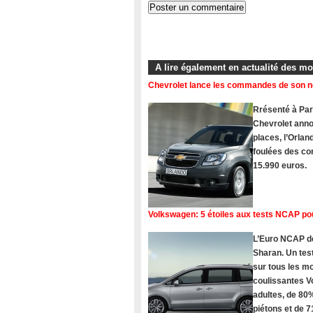
A lire également en actualité des m
Chevrolet lance les commandes de son 
Rrésenté à Pari
Chevrolet ann
places, l’Orlan
foulées des com
15.990 euros.
Volkswagen: 5 étoiles aux tests NCAP po
L’Euro NCAP dé
Sharan. Un tes
sur tous les 
coulissantes V
adultes, de 80%
piétons et de 