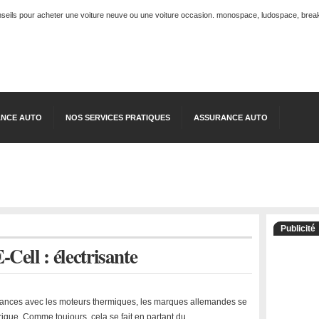
onseils pour acheter une voiture neuve ou une voiture occasion. monospace, ludospace, break, 
NCE AUTO
NOS SERVICES PRATIQUES
ASSURANCE AUTO
Publicité
ell : électrisante
mances avec les moteurs thermiques, les marques allemandes se
rique. Comme toujours, cela se fait en partant du …