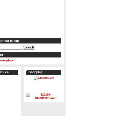
r sur le site
rir
 one place
ervice
Shopping