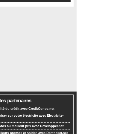
tes partenaires
lité du crédit avec CreditConso.net
ser sur votre électricité avec Electricite-
tos au meilleur prix avec Developper.net
lleurs promos et soldes avec Destocker.net