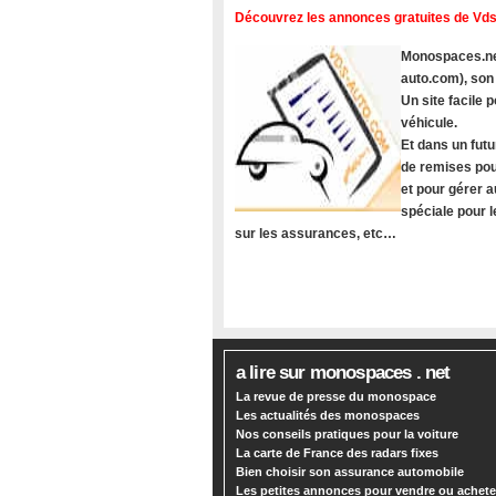
Découvrez les annonces gratuites de Vds
Monospaces.net
auto.com), son
Un site facile
véhicule.
Et dans un futu
de remises pou
et pour gérer a
spéciale pour 
sur les assurances, etc…
a lire sur monospaces . net
La revue de presse du monospace
Les actualités des monospaces
Nos conseils pratiques pour la voiture
La carte de France des radars fixes
Bien choisir son assurance automobile
Les petites annonces pour vendre ou achete