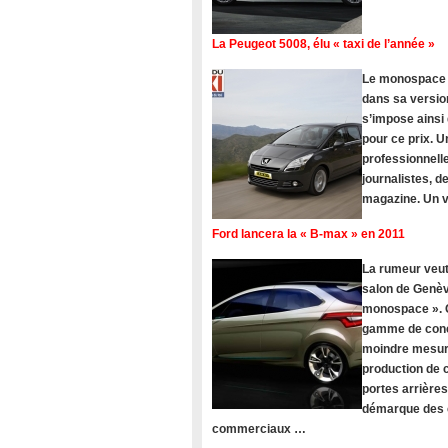
La Peugeot 5008, élu « taxi de l’année »
Le monospace Pe
dans sa version
s’impose ainsi
pour ce prix. U
professionnelle
journalistes, 
magazine. Un vé
Ford lancera la « B-max » en 2011
La rumeur veut
salon de Genèv
monospace ». C
gamme de concu
moindre mesure
production de c
portes arrière
démarque des c
commerciaux …