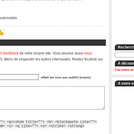
 Automobile
Recherche
n trackback
de votre propre site. Vous pouvez aussi
vous
S. Merci de respecter les autres internautes. Restez focalisé sur
A découv
Car news in
eMail (ne sera pas publié) (requis)
A votre s
""> <acronym title=""> <b> <blockquote cite="">
em> <i> <q cite=""> <s> <strike> <strong>