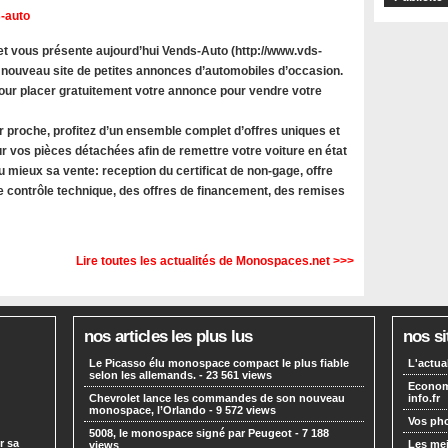
-auto
 vous présente aujourd’hui Vends-Auto (http://www.vds-
 nouveau site de petites annonces d’automobiles d’occasion.
 pour placer gratuitement votre annonce pour vendre votre
r proche, profitez d’un ensemble complet d’offres uniques et
r vos pièces détachées afin de remettre votre voiture en état
u mieux sa vente: reception du certificat de non-gage, offre
le contrôle technique, des offres de financement, des remises
Lire toutes les actualités de Monospaces.net >>>
nos articles les plus lus
nos si
Le Picasso élu monospace compact le plus fiable
L'actua
selon les allemands.
- 23 561 views
Economi
Chevrolet lance les commandes de son nouveau
info.fr
monospace, l’Orlando
- 9 572 views
Vos pho
5008, le monospace signé par Peugeot
- 7 188
r sa
Les mei
views