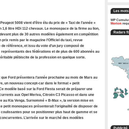
Les mots
WP Cumulus
ugeot 5008 vient d’être élu du prix de « Taxi de l’année »
Morton
requ
 1,6 litre HDi 112 chevaux. Le monospace de la firme au lion,
Radars fi
 devant plus de 30 autres modèles également en compétition
n prix remis par le magazine l’Officiel du taxi, revue
 de référence, et issu du vote d’un jury composé de
de représentants des fédérations et de plus de 600 abonnés au
ritable plébiscite de la profession en quelque sorte.
 que Ford présentera l’année prochaine au mois de Mars au
e, un nouveau concept-car dans le format « petit
e modèle basé sur la Ford Fiesta serait de préparer une
rrents aux Opel Meriva, Citroën C3 Picasso et dans une
 au Kia Venga. Surnommé « B-Max », la version mise en
e petit monospaces présenterait l’originalité de disposer de
s coulissantes pour se positionner plus haut de gamme et se
oncurrentes. L’arrivée sur le marché des modèles
Publicité