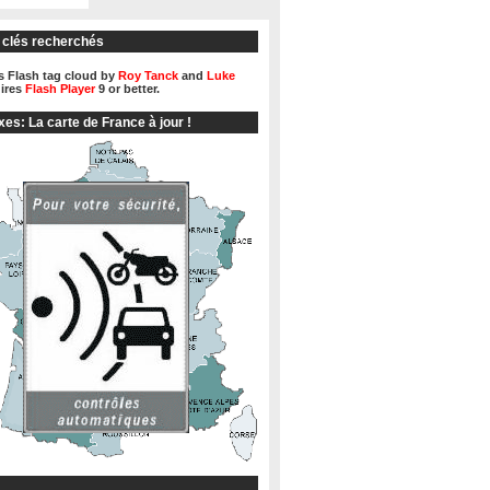
 clés recherchés
 Flash tag cloud by
Roy Tanck
and
Luke
ires
Flash Player
9 or better.
xes: La carte de France à jour !