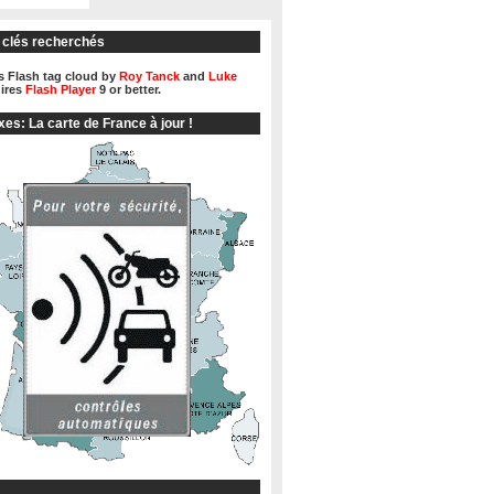
 clés recherchés
 Flash tag cloud by
Roy Tanck
and
Luke
ires
Flash Player
9 or better.
xes: La carte de France à jour !