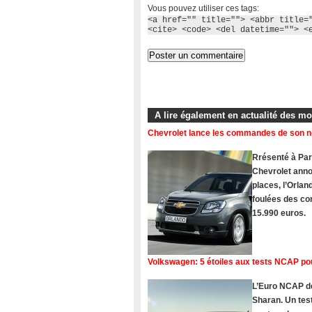
Vous pouvez utiliser ces tags:
<a href="" title=""> <abbr title=
<cite> <code> <del datetime=""> <
A lire également en actualité des m
Chevrolet lance les commandes de son 
Rrésenté à Pari
Chevrolet ann
places, l’Orlan
foulées des com
15.990 euros.
Volkswagen: 5 étoiles aux tests NCAP po
L’Euro NCAP dé
Sharan. Un tes