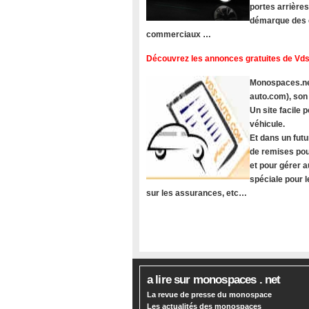
portes arrière
démarque des c
commerciaux …
Découvrez les annonces gratuites de Vds
Monospaces.net
auto.com), son
Un site facile
véhicule.
Et dans un futu
de remises pou
et pour gérer a
spéciale pour 
sur les assurances, etc…
a lire sur monospaces . net
La revue de presse du monospace
Les actualités des monospaces