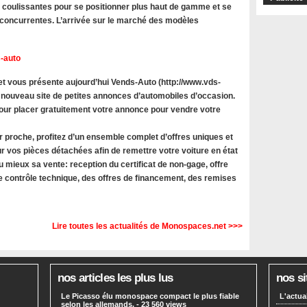
s coulissantes pour se positionner plus haut de gamme et se
oncurrentes. L’arrivée sur le marché des modèles
-auto
 vous présente aujourd’hui Vends-Auto (http://www.vds-
 nouveau site de petites annonces d’automobiles d’occasion.
 pour placer gratuitement votre annonce pour vendre votre
r proche, profitez d’un ensemble complet d’offres uniques et
r vos pièces détachées afin de remettre votre voiture en état
u mieux sa vente: reception du certificat de non-gage, offre
le contrôle technique, des offres de financement, des remises
Lire toutes les actualités de Monospaces.net >>>
nos articles les plus lus
nos si
Le Picasso élu monospace compact le plus fiable
L'actua
selon les allemands.
- 23 560 views