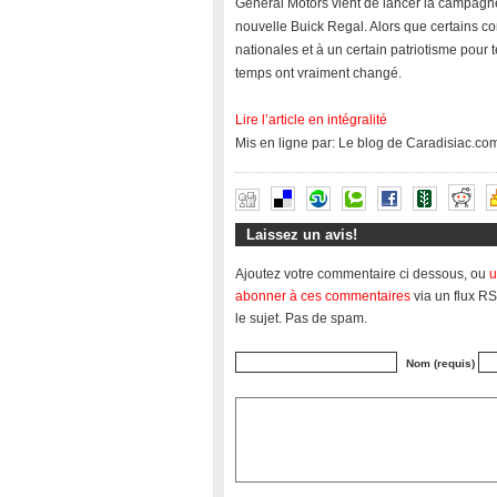
General Motors vient de lancer la campagn
nouvelle Buick Regal. Alors que certains c
nationales et à un certain patriotisme pour 
temps ont vraiment changé.
Lire l’article en intégralité
Mis en ligne par: Le blog de Caradisiac.co
Laissez un avis!
Ajoutez votre commentaire ci dessous, ou
u
abonner à ces commentaires
via un flux RS
le sujet. Pas de spam.
Nom (requis)