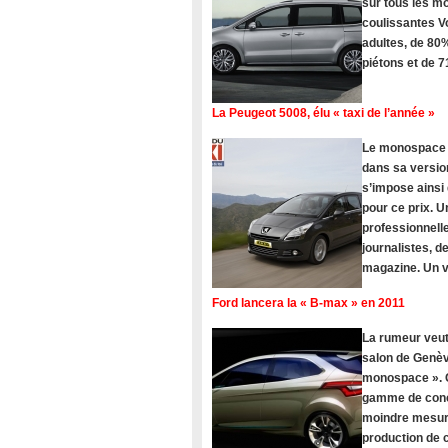
sur tous les 
coulissantes V
adultes, de 80%
piétons et de 
La Peugeot 5008, élu « taxi de l’année »
Le monospace Pe
dans sa version
s’impose ainsi
pour ce prix. U
professionnelle
journalistes, 
magazine. Un vé
Ford lancera la « B-max » en 2011
La rumeur veut
salon de Genèv
monospace ». C
gamme de concu
moindre mesure
production de c