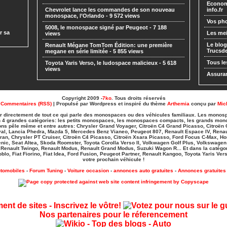
Economi
Chevrolet lance les commandes de son nouveau
info.fr
monospace, l’Orlando
- 9 572 views
Vos pho
5008, le monospace signé par Peugeot
- 7 188
r sa
Les mei
views
Le blog
Renault Mégane TomTom Édition: une première
Trucs
megane en série limitée
- 5 855 views
Tous le
Toyota Yaris Verso, le ludospace malicieux
- 5 618
views
Assuran
Copyright 2009 -
7ko
. Tous droits réservés
|
Commentaires (RSS)
| Propulsé par Wordpress et inspiré du thème
Arthemia
conçu par
Mic
ter directement de tout ce qui parle des monospaces ou des véhicules familiaux. Les monosp
t en 4 grandes catégories: les petits monospaces, les monospaces compacts, les grands mon
ns pêle même et entre autres: Chrysler Grand Voyager, Citroën C4 Grand Picasso, Citroën C
val, Lancia Phedra, Mazda 5, Mercedes Benz Vianeo, Peugeot 807, Renault Espace IV, Rena
an, Chrysler PT Cruiser, Citroën C4 Picasso, Citroën Xsara Picasso, Ford Focus C-Max, H
cenic, Seat Altea, Skoda Roomster, Toyota Corolla Verso II, Volkwagen Golf Plus, Volkswage
 Renault Twingo, Renault Modus, Renault Grand Modus, Suzuki Wagon R... Et dans la catégori
blo, Fiat Fiorino, Fiat Idea, Ford Fusion, Peugeot Partner, Renault Kangoo, Toyota Yaris Vers
votre prochain véhicule !
tomobiles
-
Forum Tuning
-
Voiture occasion
-
annonces auto gratuites
-
Annonces gratuites 
Nos partenaires pour le réferencement