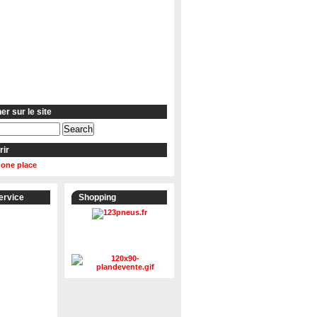
r sur le site
rir
 one place
ervice
Shopping