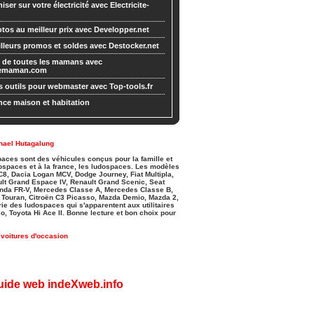
ser sur votre électricité avec Electricite-
tos au meilleur prix avec Developper.net
lleurs promos et soldes avec Destocker.net
 de toutes les mamans avec
demaman.com
s outils pour webmaster avec Top-tools.fr
ce maison et habitation
hael Hutagalung
aces sont des véhicules conçus pour la famille et
ospaces et à la france, les ludospaces. Les modèles
8, Dacia Logan MCV, Dodge Journey, Fiat Multipla,
ult Grand Espace IV, Renault Grand Scenic, Seat
onda FR-V, Mercedes Classe A, Mercedes Classe B,
n Touran, Citroën C3 Picasso, Mazda Demio, Mazda 2,
e des ludospaces qui s'apparentent aux utilitaires
o, Toyota Hi Ace II. Bonne lecture et bon choix pour
voitures d'occasion