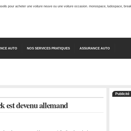
onseils pour acheter une voiture neuve ou une voiture occasion. monospace, ludospace, break, 
NCE AUTO
NOS SERVICES PRATIQUES
ASSURANCE AUTO
Publicité
k est devenu allemand