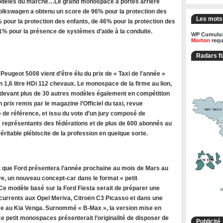
modèles du marché…Le grand monospace à portes arrière
olkswagen a obtenu un score de 96% pour la protection des
Les mots
 pour la protection des enfants, de 46% pour la protection des
71% pour la présence de systèmes d’aide à la conduite.
WP Cumulus
Morton
requ
Radars fi
ugeot 5008 vient d’être élu du prix de « Taxi de l’année »
 1,6 litre HDi 112 chevaux. Le monospace de la firme au lion,
 devant plus de 30 autres modèles également en compétition
n prix remis par le magazine l’Officiel du taxi, revue
 de référence, et issu du vote d’un jury composé de
de représentants des fédérations et de plus de 600 abonnés au
ritable plébiscite de la profession en quelque sorte.
 que Ford présentera l’année prochaine au mois de Mars au
e, un nouveau concept-car dans le format « petit
e modèle basé sur la Ford Fiesta serait de préparer une
rrents aux Opel Meriva, Citroën C3 Picasso et dans une
 au Kia Venga. Surnommé « B-Max », la version mise en
e petit monospaces présenterait l’originalité de disposer de
Publicité