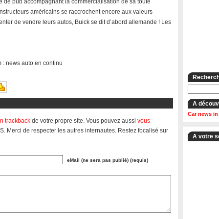
e de pub accompagnant la commercialisation de sa toute
onstructeurs américains se raccrochent encore aux valeurs
tenter de vendre leurs autos, Buick se dit d’abord allemande ! Les
m : news auto en continu
Recherche
A découv
Car news in
n trackback
de votre propre site. Vous pouvez aussi
vous
S. Merci de respecter les autres internautes. Restez focalisé sur
A votre s
eMail (ne sera pas publié) (requis)