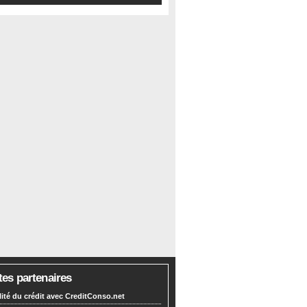
tes partenaires
lité du crédit avec CreditConso.net