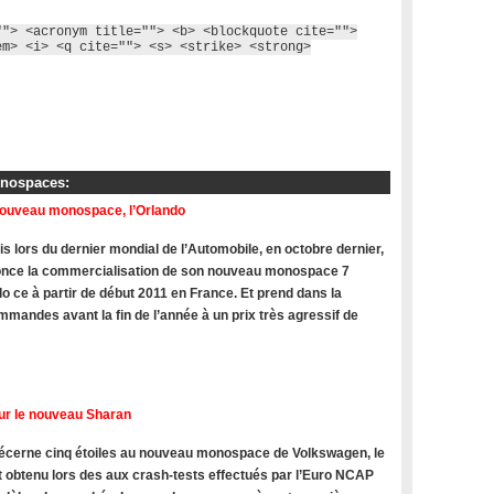
""> <acronym title=""> <b> <blockquote cite="">
em> <i> <q cite=""> <s> <strike> <strong>
onospaces:
nouveau monospace, l’Orlando
s lors du dernier mondial de l’Automobile, en octobre dernier,
once la commercialisation de son nouveau monospace 7
do ce à partir de début 2011 en France. Et prend dans la
mandes avant la fin de l’année à un prix très agressif de
ur le nouveau Sharan
cerne cinq étoiles au nouveau monospace de Volkswagen, le
t obtenu lors des aux crash-tests effectués par l’Euro NCAP