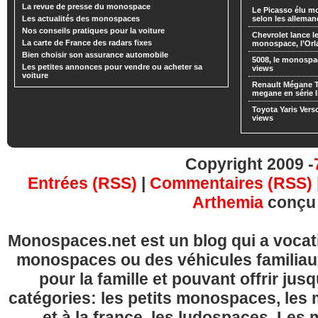
La revue de presse du monospace
Le Picasso élu m
Les actualités des monospaces
selon les alleman
Nos conseils pratiques pour la voiture
Chevrolet lance
La carte de France des radars fixes
monospace, l’Or
Bien choisir son assurance automobile
5008, le monospa
Les petites annonces pour vendre ou acheter sa
views
voiture
Renault Mégane 
megane en série l
Toyota Yaris Vers
views
Copyright 2009 -
Entrées (RSS)
|
Commentaires (RSS)
Arthemia
conçu
Monospaces.net est un blog qui a vocatio
monospaces ou des véhicules familia
pour la famille et pouvant offrir jus
catégories: les petits monospaces, l
et à la france, les ludospaces. Le