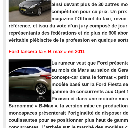
ainsi devant plus de 30 autres m
compétition pour ce prix. Un prix
magazine l’Officiel du taxi, revue
référence, et issu du vote d’un jury composé de jour
représentants des fédérations et de plus de 600 ab
véritable plébiscite de la profession en quelque sort
Ford lancera la « B-max » en 2011
La rumeur veut que Ford présente
au mois de Mars au salon de Gen
concept-car dans le format « pet
modèle basé sur la Ford Fiesta se
gamme de concurrents aux Opel M
Picasso et dans une moindre mes
Surnommé « B-Max », la version mise en production 
monospaces présenterait l’originalité de disposer de
coulissantes pour se positionner plus haut de gam
concurrentes. L’arrivée sur le marché des modèles