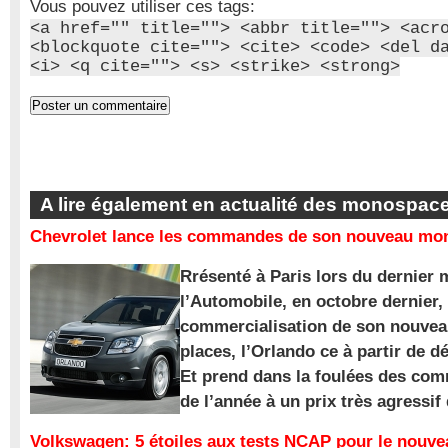
Vous pouvez utiliser ces tags:
<a href="" title=""> <abbr title=""> <acr
<blockquote cite=""> <cite> <code> <del d
<i> <q cite=""> <s> <strike> <strong>
A lire également en actualité des monospac
Chevrolet lance les commandes de son nouveau mon
Rrésenté à Paris lors du dernier 
l’Automobile, en octobre dernier,
commercialisation de son nouve
places, l’Orlando ce à partir de d
Et prend dans la foulées des com
de l’année à un prix très agressif
Volkswagen: 5 étoiles aux tests NCAP pour le nouv