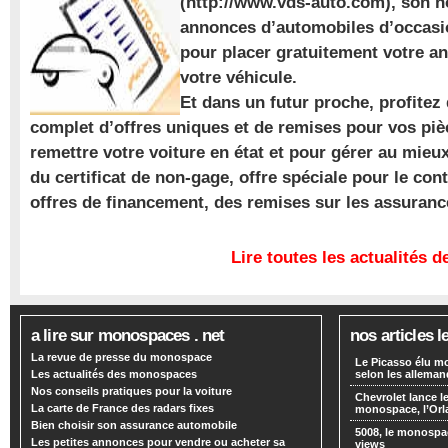
(http://www.vds-auto.com), son n
annonces d’automobiles d’occasio
pour placer gratuitement votre a
votre véhicule.
Et dans un futur proche, profite
complet d’offres uniques et de remises pour vos piè
remettre votre voiture en état et pour gérer au mieu
du certificat de non-gage, offre spéciale pour le con
offres de financement, des remises sur les assuran
Lire toutes les actualités
a lire sur monospaces . net
nos articles l
La revue de presse du monospace
Le Picasso élu m
Les actualités des monospaces
selon les alleman
Nos conseils pratiques pour la voiture
Chevrolet lance
La carte de France des radars fixes
monospace, l’Or
Bien choisir son assurance automobile
5008, le monospa
Les petites annonces pour vendre ou acheter sa
views