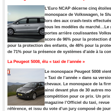
L’Euro NCAP décerne cinq étoile
monospace de Volkswagen, le Sha
lors des aux crash-tests effectué
tous les modèles du marché…Le
portes arrière coulissantes Volk
score de 96% pour la protection 
pour la protection des enfants, de 46% pour la prote
de 71% pour la présence de systèmes d’aide à la con
La Peugeot 5008, élu « taxi de l’année »
Le monospace Peugeot 5008 vient 
« Taxi de l’année » dans sa versio
chevaux. Le monospace de la firm
ainsi devant plus de 30 autres m
compétition pour ce prix. Un prix
magazine l’Officiel du taxi, revue
référence, et issu du vote d’un jury composé de jour