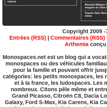
voiture
Renault Mégane 
megane en série l
Toyota Yaris Vers
views
Copyright 2009 -
Entrées (RSS)
|
Commentaires (RSS)
Arthemia
conçu
Monospaces.net est un blog qui a vocatio
monospaces ou des véhicules familia
pour la famille et pouvant offrir jus
catégories: les petits monospaces, l
et à la france, les ludospaces. Le
nombreux. Citons pêle même et entre
Grand Picasso, Citroën C8, Dacia Lo
Galaxy, Ford S-Max, Kia Carens, Kia C