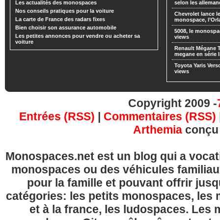
Les actualités des monospaces
selon les alleman
Nos conseils pratiques pour la voiture
Chevrolet lance
La carte de France des radars fixes
monospace, l’Or
Bien choisir son assurance automobile
5008, le monospa
Les petites annonces pour vendre ou acheter sa
views
voiture
Renault Mégane 
megane en série l
Toyota Yaris Vers
views
Copyright 2009 -
Entrées (RSS)
|
Commentaires (RSS)
Arthemia
conçu
Monospaces.net est un blog qui a vocatio
monospaces ou des véhicules familia
pour la famille et pouvant offrir jus
catégories: les petits monospaces, l
et à la france, les ludospaces. Le