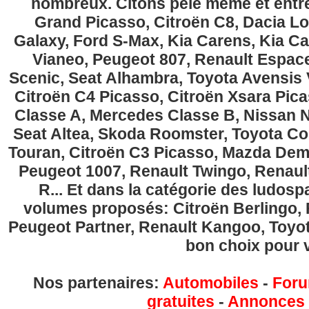
nombreux. Citons pêle même et entre
Grand Picasso, Citroën C8, Dacia Lo
Galaxy, Ford S-Max, Kia Carens, Kia C
Vianeo, Peugeot 807, Renault Espace
Scenic, Seat Alhambra, Toyota Avensis 
Citroën C4 Picasso, Citroën Xsara Pi
Classe A, Mercedes Classe B, Nissan No
Seat Altea, Skoda Roomster, Toyota Cor
Touran, Citroën C3 Picasso, Mazda Demi
Peugeot 1007, Renault Twingo, Renau
R... Et dans la catégorie des ludospa
volumes proposés: Citroën Berlingo, Fi
Peugeot Partner, Renault Kangoo, Toyota
bon choix pour v
Nos partenaires:
Automobiles
-
Foru
gratuites
-
Annonces g