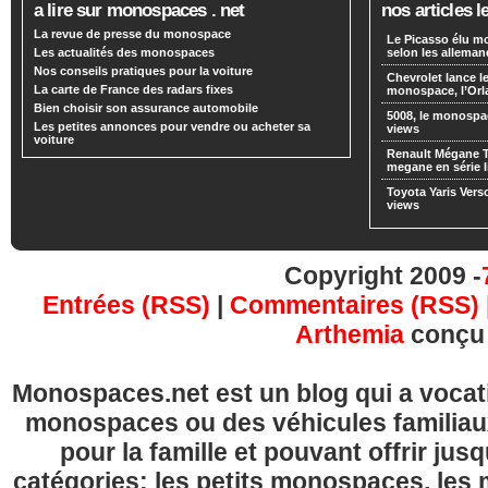
a lire sur monospaces . net
nos articles l
La revue de presse du monospace
Le Picasso élu m
Les actualités des monospaces
selon les alleman
Nos conseils pratiques pour la voiture
Chevrolet lance
La carte de France des radars fixes
monospace, l’Or
Bien choisir son assurance automobile
5008, le monospa
Les petites annonces pour vendre ou acheter sa
views
voiture
Renault Mégane 
megane en série l
Toyota Yaris Vers
views
Copyright 2009 -
Entrées (RSS)
|
Commentaires (RSS)
Arthemia
conçu
Monospaces.net est un blog qui a vocatio
monospaces ou des véhicules familia
pour la famille et pouvant offrir jus
catégories: les petits monospaces, l