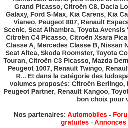
Grand Picasso, Citroën C8, Dacia Lo
Galaxy, Ford S-Max, Kia Carens, Kia C
Vianeo, Peugeot 807, Renault Espace
Scenic, Seat Alhambra, Toyota Avensis 
Citroën C4 Picasso, Citroën Xsara Pi
Classe A, Mercedes Classe B, Nissan No
Seat Altea, Skoda Roomster, Toyota Cor
Touran, Citroën C3 Picasso, Mazda Demi
Peugeot 1007, Renault Twingo, Renau
R... Et dans la catégorie des ludospa
volumes proposés: Citroën Berlingo, Fi
Peugeot Partner, Renault Kangoo, Toyota
bon choix pour v
Nos partenaires:
Automobiles
-
Foru
gratuites
-
Annonces g