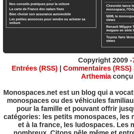
Nos conseils pratiques pour la voiture
Chevrolet lance
La carte de France des radars fixes
monospace, l’Or
Bien choisir son assurance automobile
5008, le monospa
Les petites annonces pour vendre ou acheter sa
views
voiture
Renault Mégane 
megane en série l
Toyota Yaris Vers
views
Copyright 2009 -
Entrées (RSS)
|
Commentaires (RSS)
Arthemia
conçu
Monospaces.net est un blog qui a vocatio
monospaces ou des véhicules familia
pour la famille et pouvant offrir jus
catégories: les petits monospaces, l
et à la france, les ludospaces. Le
nombreux. Citons pêle même et entre