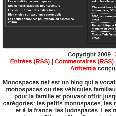
Les actualités des monospaces
selon les alleman
Nos conseils pratiques pour la voiture
Chevrolet lance
La carte de France des radars fixes
monospace, l’Or
Bien choisir son assurance automobile
5008, le monospa
Les petites annonces pour vendre ou acheter sa
views
voiture
Renault Mégane 
megane en série l
Toyota Yaris Vers
views
Copyright 2009 -
Entrées (RSS)
|
Commentaires (RSS)
Arthemia
conçu
Monospaces.net est un blog qui a vocatio
monospaces ou des véhicules familia
pour la famille et pouvant offrir jus
catégories: les petits monospaces, l
et à la france, les ludospaces. Le