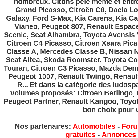
nombreux. Citons pêle même et entre
Grand Picasso, Citroën C8, Dacia Lo
Galaxy, Ford S-Max, Kia Carens, Kia C
Vianeo, Peugeot 807, Renault Espace
Scenic, Seat Alhambra, Toyota Avensis 
Citroën C4 Picasso, Citroën Xsara Pi
Classe A, Mercedes Classe B, Nissan No
Seat Altea, Skoda Roomster, Toyota Cor
Touran, Citroën C3 Picasso, Mazda Demi
Peugeot 1007, Renault Twingo, Renau
R... Et dans la catégorie des ludospa
volumes proposés: Citroën Berlingo, Fi
Peugeot Partner, Renault Kangoo, Toyota
bon choix pour v
Nos partenaires:
Automobiles
-
Foru
gratuites
-
Annonces g