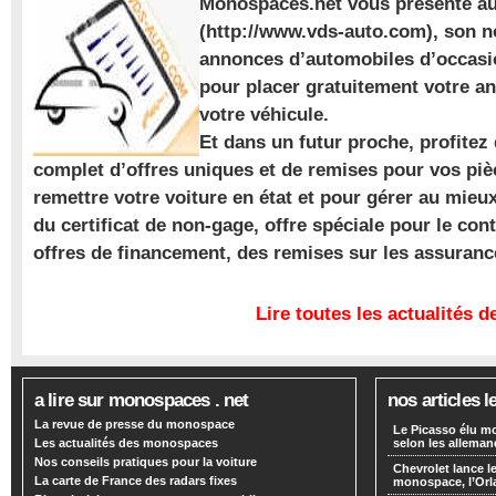
Monospaces.net vous présente au
(http://www.vds-auto.com), son n
annonces d’automobiles d’occasio
pour placer gratuitement votre a
votre véhicule.
Et dans un futur proche, profite
complet d’offres uniques et de remises pour vos piè
remettre votre voiture en état et pour gérer au mieu
du certificat de non-gage, offre spéciale pour le con
offres de financement, des remises sur les assuran
Lire toutes les actualités
a lire sur monospaces . net
nos articles l
La revue de presse du monospace
Le Picasso élu m
Les actualités des monospaces
selon les alleman
Nos conseils pratiques pour la voiture
Chevrolet lance
La carte de France des radars fixes
monospace, l’Or