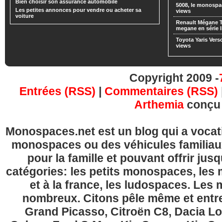
Bien choisir son assurance automobile
5008, le monospa
Les petites annonces pour vendre ou acheter sa
views
voiture
Renault Mégane 
megane en série l
Toyota Yaris Vers
views
Copyright 2009 -
Entrées (RSS)
|
Commentaires (RSS)
Arthemia
conçu
Monospaces.net est un blog qui a vocatio
monospaces ou des véhicules familia
pour la famille et pouvant offrir jus
catégories: les petits monospaces, l
et à la france, les ludospaces. Le
nombreux. Citons pêle même et entre
Grand Picasso, Citroën C8, Dacia Lo