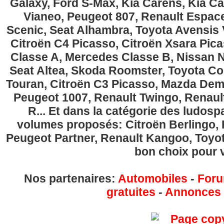
Galaxy, Ford S-Max, Kia Carens, Kia C
Vianeo, Peugeot 807, Renault Espace
Scenic, Seat Alhambra, Toyota Avensis 
Citroën C4 Picasso, Citroën Xsara Pi
Classe A, Mercedes Classe B, Nissan No
Seat Altea, Skoda Roomster, Toyota Cor
Touran, Citroën C3 Picasso, Mazda Demi
Peugeot 1007, Renault Twingo, Renau
R... Et dans la catégorie des ludospa
volumes proposés: Citroën Berlingo, Fi
Peugeot Partner, Renault Kangoo, Toyota
bon choix pour v
Nos partenaires:
Automobiles
-
Foru
gratuites
-
Annonces g