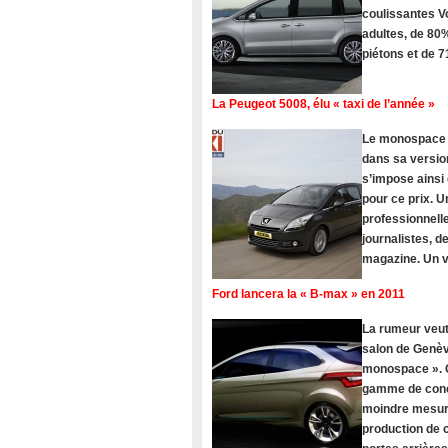
coulissantes V
adultes, de 80%
piétons et de 
La Peugeot 5008, élu « taxi de l’année »
Le monospace Pe
dans sa version
s’impose ainsi
pour ce prix. U
professionnelle
journalistes, 
magazine. Un vé
Ford lancera la « B-max » en 2011
La rumeur veut
salon de Genèv
monospace ». C
gamme de concu
moindre mesure
production de c