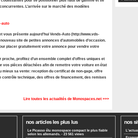
s coulissantes pour se positionner plus haut de gamme et se
oncurrentes. L’arrivée sur le marché des modèles
-auto
 vous présente aujourd’hui Vends-Auto (http://www.vds-
 nouveau site de petites annonces d’automobiles d’occasion.
 pour placer gratuitement votre annonce pour vendre votre
r proche, profitez d’un ensemble complet d’offres uniques et
r vos pièces détachées afin de remettre votre voiture en état
u mieux sa vente: reception du certificat de non-gage, offre
le contrôle technique, des offres de financement, des remises
Lire toutes les actualités de Monospaces.net >>>
nos articles les plus lus
nos si
Le Picasso élu monospace compact le plus fiable
L'actua
selon les allemands.
- 23 561 views
Economi