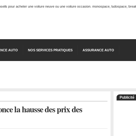
onseils pour acheter une voiture neuve ou une voiture occasion. monospace, ludospace, break, 
NCE AUTO
NOS SERVICES PRATIQUES
ASSURANCE AUTO
Publicité
nce la hausse des prix des