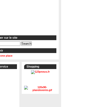
r sur le site
rir
 one place
ervice
Shopping