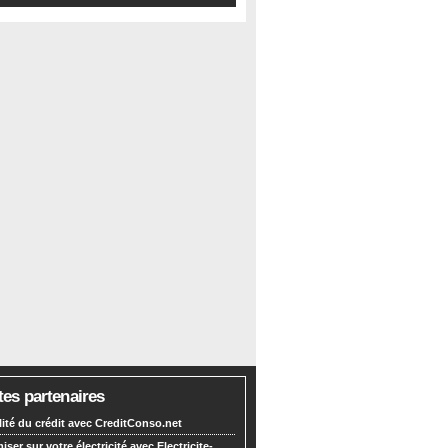
tes partenaires
lité du crédit avec CreditConso.net
ser sur votre électricité avec Electricite-