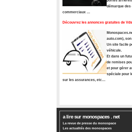
portes arrière
démarque des c
commerciaux …
Découvrez les annonces gratuites de Vds
Monospaces.net
auto.com), son
Un site facile
véhicule.
Et dans un futu
de remises pou
et pour gérer a
spéciale pour 
sur les assurances, etc…
a lire sur monospaces . net
La revue de presse du monospace
Les actualités des monospaces