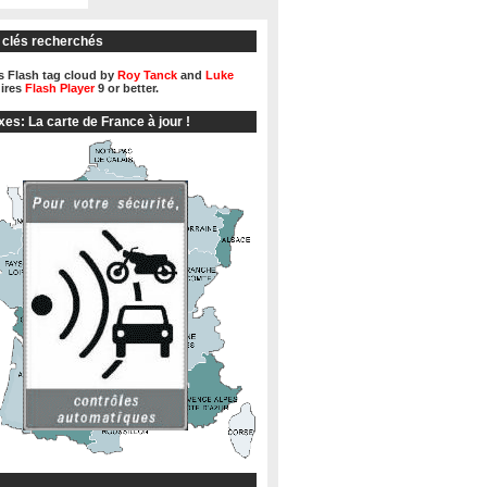
 clés recherchés
 Flash tag cloud by
Roy Tanck
and
Luke
ires
Flash Player
9 or better.
xes: La carte de France à jour !