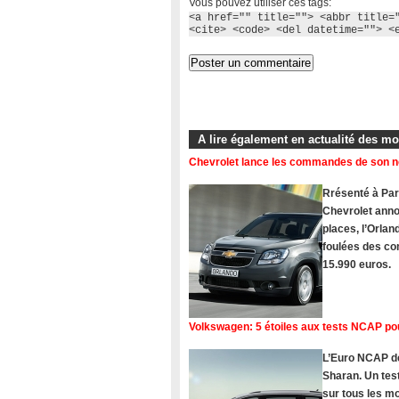
Vous pouvez utiliser ces tags:
<a href="" title=""> <abbr title=
<cite> <code> <del datetime=""> <
A lire également en actualité des m
Chevrolet lance les commandes de son 
Rrésenté à Pari
Chevrolet ann
places, l’Orlan
foulées des com
15.990 euros.
Volkswagen: 5 étoiles aux tests NCAP po
L’Euro NCAP dé
Sharan. Un tes
sur tous les 