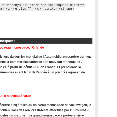
""> <acronym title=""> <b> <blockquote cite="">
em> <i> <q cite=""> <s> <strike> <strong>
onospaces:
nouveau monospace, l’Orlando
s lors du dernier mondial de l’Automobile, en octobre dernier,
once la commercialisation de son nouveau monospace 7
do ce à partir de début 2011 en France. Et prend dans la
mandes avant la fin de l’année à un prix très agressif de
ur le nouveau Sharan
cerne cinq étoiles au nouveau monospace de Volkswagen, le
t obtenu lors des aux crash-tests effectués par l’Euro NCAP
modèles du marché…Le grand monospace à portes arrière