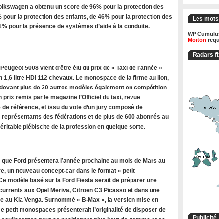
olkswagen a obtenu un score de 96% pour la protection des
 pour la protection des enfants, de 46% pour la protection des
Les mots
71% pour la présence de systèmes d’aide à la conduite.
WP Cumulus
Morton
requ
Radars fi
ugeot 5008 vient d’être élu du prix de « Taxi de l’année »
 1,6 litre HDi 112 chevaux. Le monospace de la firme au lion,
 devant plus de 30 autres modèles également en compétition
n prix remis par le magazine l’Officiel du taxi, revue
 de référence, et issu du vote d’un jury composé de
de représentants des fédérations et de plus de 600 abonnés au
ritable plébiscite de la profession en quelque sorte.
 que Ford présentera l’année prochaine au mois de Mars au
e, un nouveau concept-car dans le format « petit
e modèle basé sur la Ford Fiesta serait de préparer une
rrents aux Opel Meriva, Citroën C3 Picasso et dans une
 au Kia Venga. Surnommé « B-Max », la version mise en
e petit monospaces présenterait l’originalité de disposer de
Publicité