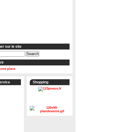
r sur le site
rir
 one place
ervice
Shopping