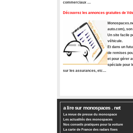
commerciaux …
Découvrez les annonces gratuites de Vds
Monospaces.net
auto.com), son
Un site facile
véhicule.
Et dans un futu
de remises pou
et pour gérer a
spéciale pour 
sur les assurances, etc…
a lire sur monospaces . net
La revue de presse du monospace
Les actualités des monospaces
Nos conseils pratiques pour la voiture
La carte de France des radars fixes