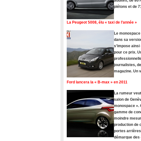
adultes, de 80%
piétons et de 
La Peugeot 5008, élu « taxi de l’année »
Le monospace Pe
dans sa version
s’impose ainsi
pour ce prix. U
professionnelle
journalistes, 
magazine. Un vé
Ford lancera la « B-max » en 2011
La rumeur veut
salon de Genèv
monospace ». C
gamme de concu
moindre mesure
production de c
portes arrière
démarque des c