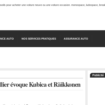
onseils pour acheter une voiture neuve ou une voiture occasion. monospace, ludospace, break, 
NCE AUTO
NOS SERVICES PRATIQUES
ASSURANCE AUTO
Publicité
llier évoque Kubica et Räikkonen