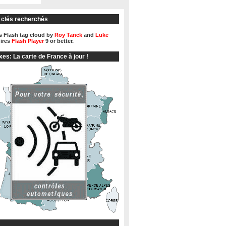
 clés recherchés
 Flash tag cloud by
Roy Tanck
and
Luke
ires
Flash Player
9 or better.
xes: La carte de France à jour !