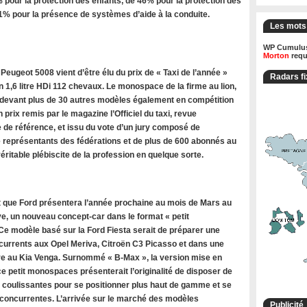
 pour la protection des enfants, de 46% pour la protection des
71% pour la présence de systèmes d’aide à la conduite.
Les mots
WP Cumulus
Morton
requ
ugeot 5008 vient d’être élu du prix de « Taxi de l’année »
Radars fi
 1,6 litre HDi 112 chevaux. Le monospace de la firme au lion,
 devant plus de 30 autres modèles également en compétition
n prix remis par le magazine l’Officiel du taxi, revue
 de référence, et issu du vote d’un jury composé de
de représentants des fédérations et de plus de 600 abonnés au
ritable plébiscite de la profession en quelque sorte.
 que Ford présentera l’année prochaine au mois de Mars au
e, un nouveau concept-car dans le format « petit
e modèle basé sur la Ford Fiesta serait de préparer une
rrents aux Opel Meriva, Citroën C3 Picasso et dans une
 au Kia Venga. Surnommé « B-Max », la version mise en
e petit monospaces présenterait l’originalité de disposer de
s coulissantes pour se positionner plus haut de gamme et se
oncurrentes. L’arrivée sur le marché des modèles
Publicité