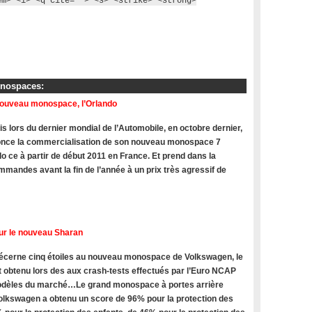
em> <i> <q cite=""> <s> <strike> <strong>
onospaces:
nouveau monospace, l’Orlando
s lors du dernier mondial de l’Automobile, en octobre dernier,
once la commercialisation de son nouveau monospace 7
do ce à partir de début 2011 en France. Et prend dans la
mandes avant la fin de l’année à un prix très agressif de
ur le nouveau Sharan
cerne cinq étoiles au nouveau monospace de Volkswagen, le
t obtenu lors des aux crash-tests effectués par l’Euro NCAP
modèles du marché…Le grand monospace à portes arrière
olkswagen a obtenu un score de 96% pour la protection des