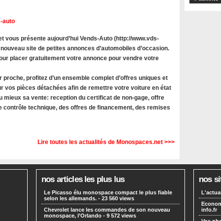
-auto
 vous présente aujourd’hui Vends-Auto (http://www.vds-
 nouveau site de petites annonces d’automobiles d’occasion.
 pour placer gratuitement votre annonce pour vendre votre
r proche, profitez d’un ensemble complet d’offres uniques et
r vos pièces détachées afin de remettre votre voiture en état
u mieux sa vente: reception du certificat de non-gage, offre
le contrôle technique, des offres de financement, des remises
Lire toutes les actualités de Monospaces.net >>>
nos articles les plus lus
nos si
Le Picasso élu monospace compact le plus fiable
L'actua
selon les allemands.
- 23 560 views
Economi
Chevrolet lance les commandes de son nouveau
info.fr
monospace, l’Orlando
- 9 572 views