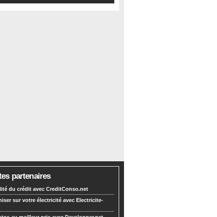
tes partenaires
lité du crédit avec CreditConso.net
ser sur votre électricité avec Electricite-