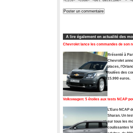
<cite> <code> <del datetime=""> <
A lire également en actualité des m
Chevrolet lance les commandes de son 
Rrésenté à Pari
Chevrolet ann
places, l’Orlan
foulées des com
15.990 euros.
Volkswagen: 5 étoiles aux tests NCAP po
L’Euro NCAP dé
Sharan. Un tes
sur tous les 
coulissantes V