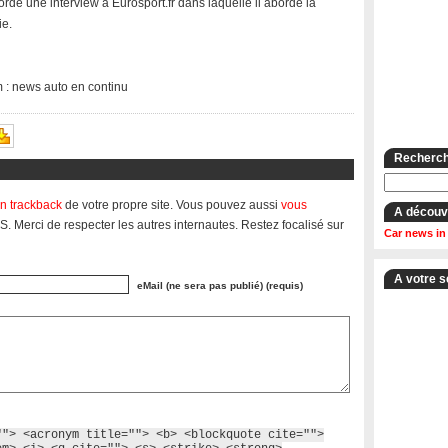
cordé une interview à Eurosport.fr dans laquelle il aborde la
ie.
m : news auto en continu
Recherche
n trackback
de votre propre site. Vous pouvez aussi
vous
A découv
S. Merci de respecter les autres internautes. Restez focalisé sur
Car news in
A votre s
eMail (ne sera pas publié) (requis)
""> <acronym title=""> <b> <blockquote cite="">