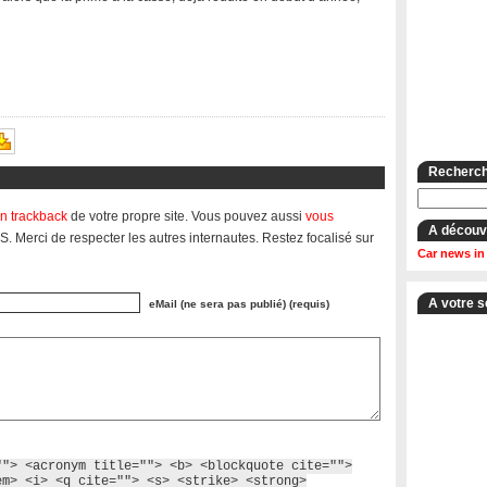
Recherche
n trackback
de votre propre site. Vous pouvez aussi
vous
A découv
S. Merci de respecter les autres internautes. Restez focalisé sur
Car news in
A votre s
eMail (ne sera pas publié) (requis)
""> <acronym title=""> <b> <blockquote cite="">
em> <i> <q cite=""> <s> <strike> <strong>