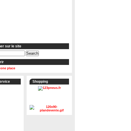
r sur le site
rir
 one place
ervice
Shopping