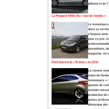
piétons et de 
La Peugeot 5008, élu « taxi de l’année »
Le monospace Pe
dans sa version
s’impose ainsi
pour ce prix. U
professionnelle
journalistes, 
magazine. Un vé
Ford lancera la « B-max » en 2011
La rumeur veut
salon de Genèv
monospace ». C
gamme de concu
moindre mesure
production de c
portes arrière
démarque des c