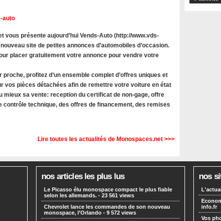
-auto
 vous présente aujourd’hui Vends-Auto (http://www.vds-
 nouveau site de petites annonces d’automobiles d’occasion.
 pour placer gratuitement votre annonce pour vendre votre
r proche, profitez d’un ensemble complet d’offres uniques et
r vos pièces détachées afin de remettre votre voiture en état
u mieux sa vente: reception du certificat de non-gage, offre
le contrôle technique, des offres de financement, des remises
Lire toutes les actualités de Monospaces.net >>>
nos articles les plus lus
nos si
Le Picasso élu monospace compact le plus fiable
L'actua
selon les allemands.
- 23 561 views
Economi
Chevrolet lance les commandes de son nouveau
info.fr
monospace, l’Orlando
- 9 572 views
Vos pho