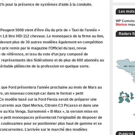
71% pour la présence de systèmes d’aide à la conduite.
Les mots
WP Cumulus
Morton
requ
ugeot 5008 vient d’être élu du prix de « Taxi de l’année »
Radars fi
 1,6 litre HDi 112 chevaux. Le monospace de la firme au lion,
 devant plus de 30 autres modèles également en compétition
n prix remis par le magazine l’Officiel du taxi, revue
 de référence, et issu du vote d’un jury composé de
de représentants des fédérations et de plus de 600 abonnés au
ritable plébiscite de la profession en quelque sorte.
 que Ford présentera l’année prochaine au mois de Mars au
e, un nouveau concept-car dans le format « petit
e modèle basé sur la Ford Fiesta serait de préparer une
rrents aux Opel Meriva, Citroën C3 Picasso et dans une
 au Kia Venga. Surnommé « B-Max », la version mise en
e petit monospaces présenterait l’originalité de disposer de
s coulissantes pour se positionner plus haut de gamme et se
oncurrentes. L’arrivée sur le marché des modèles
Publicité