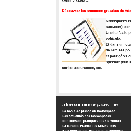
commerciaux …
Découvrez les annonces gratuites de Vds
Monospaces.net
auto.com), son
Un site facile
véhicule.
Et dans un futu
de remises pou
et pour gérer a
spéciale pour 
sur les assurances, etc…
a lire sur monospaces . net
La revue de presse du monospace
Les actualités des monospaces
Nos conseils pratiques pour la voiture
La carte de France des radars fixes
Bien choisir son assurance automobile