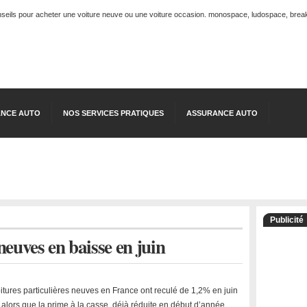
onseils pour acheter une voiture neuve ou une voiture occasion. monospace, ludospace, break, 
NCE AUTO
NOS SERVICES PRATIQUES
ASSURANCE AUTO
Publicité
neuves en baisse en juin
itures particulières neuves en France ont reculé de 1,2% en juin
 alors que la prime à la casse, déjà réduite en début d’année,