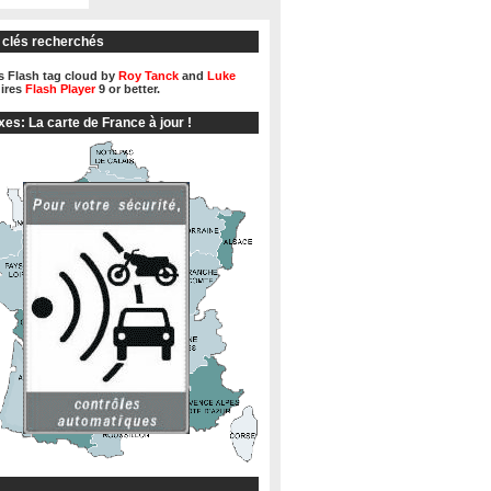
 clés recherchés
 Flash tag cloud by
Roy Tanck
and
Luke
ires
Flash Player
9 or better.
xes: La carte de France à jour !