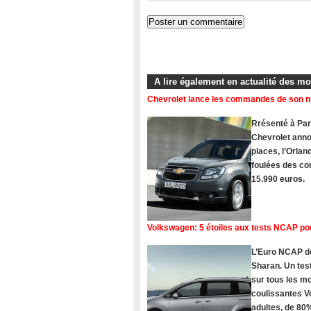
A lire également en actualité des m
Chevrolet lance les commandes de son 
Rrésenté à Pari
Chevrolet ann
places, l’Orlan
foulées des com
15.990 euros.
Volkswagen: 5 étoiles aux tests NCAP po
L’Euro NCAP dé
Sharan. Un tes
sur tous les 
coulissantes V
adultes, de 80%