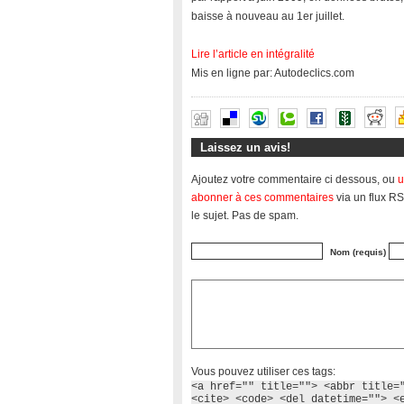
baisse à nouveau au 1er juillet.
Lire l’article en intégralité
Mis en ligne par: Autodeclics.com
Laissez un avis!
Ajoutez votre commentaire ci dessous, ou
u
abonner à ces commentaires
via un flux RS
le sujet. Pas de spam.
Nom (requis)
Vous pouvez utiliser ces tags:
<a href="" title=""> <abbr title=
<cite> <code> <del datetime=""> <