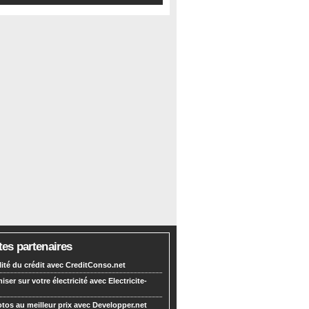
tes partenaires
lité du crédit avec CreditConso.net
ser sur votre électricité avec Electricite-
tos au meilleur prix avec Developper.net