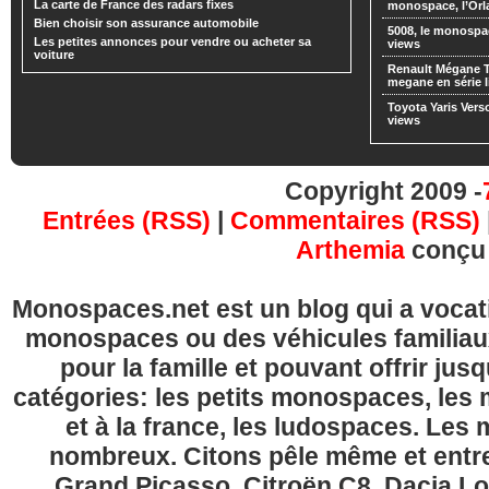
La carte de France des radars fixes
monospace, l’Or
Bien choisir son assurance automobile
5008, le monospa
Les petites annonces pour vendre ou acheter sa
views
voiture
Renault Mégane 
megane en série l
Toyota Yaris Vers
views
Copyright 2009 -
Entrées (RSS)
|
Commentaires (RSS)
Arthemia
conçu
Monospaces.net est un blog qui a vocatio
monospaces ou des véhicules familia
pour la famille et pouvant offrir jus
catégories: les petits monospaces, l
et à la france, les ludospaces. Le
nombreux. Citons pêle même et entre
Grand Picasso, Citroën C8, Dacia Lo