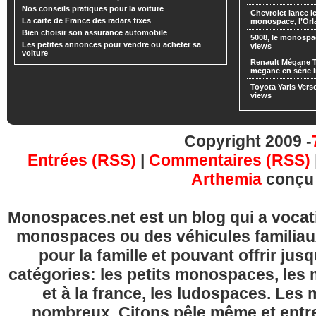
Nos conseils pratiques pour la voiture
Chevrolet lance
La carte de France des radars fixes
monospace, l’Or
Bien choisir son assurance automobile
5008, le monospa
Les petites annonces pour vendre ou acheter sa
views
voiture
Renault Mégane 
megane en série l
Toyota Yaris Vers
views
Copyright 2009 -
Entrées (RSS)
|
Commentaires (RSS)
Arthemia
conçu
Monospaces.net est un blog qui a vocatio
monospaces ou des véhicules familia
pour la famille et pouvant offrir jus
catégories: les petits monospaces, l
et à la france, les ludospaces. Le
nombreux. Citons pêle même et entre