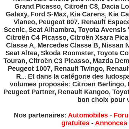
Grand Picasso, Citroën C8, Dacia Lo
Galaxy, Ford S-Max, Kia Carens, Kia C
Vianeo, Peugeot 807, Renault Espace
Scenic, Seat Alhambra, Toyota Avensis 
Citroën C4 Picasso, Citroën Xsara Pi
Classe A, Mercedes Classe B, Nissan No
Seat Altea, Skoda Roomster, Toyota Cor
Touran, Citroën C3 Picasso, Mazda Demi
Peugeot 1007, Renault Twingo, Renau
R... Et dans la catégorie des ludospa
volumes proposés: Citroën Berlingo, Fi
Peugeot Partner, Renault Kangoo, Toyota
bon choix pour v
Nos partenaires:
Automobiles
-
Foru
gratuites
-
Annonces g