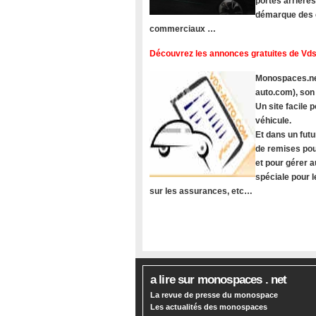
portes arrière
démarque des c
commerciaux …
Découvrez les annonces gratuites de Vds
Monospaces.net
auto.com), son
Un site facile
véhicule.
Et dans un futu
de remises pou
et pour gérer a
spéciale pour 
sur les assurances, etc…
a lire sur monospaces . net
La revue de presse du monospace
Les actualités des monospaces