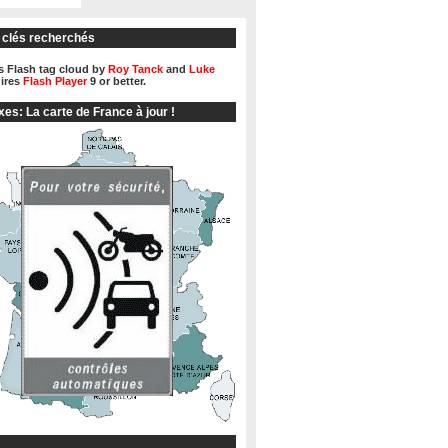
 clés recherchés
 Flash tag cloud by
Roy Tanck
and
Luke
ires
Flash Player
9 or better.
xes: La carte de France à jour !