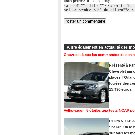
Vous pouvez utiliser ces tags:
<a href="" title=""> <abbr title=
<cite> <code> <del datetime=""> <
A lire également en actualité des m
Chevrolet lance les commandes de son 
Rrésenté à Pari
Chevrolet ann
places, l’Orlan
foulées des com
15.990 euros.
Volkswagen: 5 étoiles aux tests NCAP po
L’Euro NCAP dé
Sharan. Un tes
sur tous les 