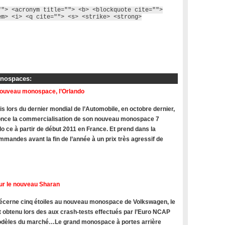
""> <acronym title=""> <b> <blockquote cite="">
em> <i> <q cite=""> <s> <strike> <strong>
onospaces:
nouveau monospace, l’Orlando
s lors du dernier mondial de l’Automobile, en octobre dernier,
once la commercialisation de son nouveau monospace 7
do ce à partir de début 2011 en France. Et prend dans la
mandes avant la fin de l’année à un prix très agressif de
ur le nouveau Sharan
cerne cinq étoiles au nouveau monospace de Volkswagen, le
t obtenu lors des aux crash-tests effectués par l’Euro NCAP
modèles du marché…Le grand monospace à portes arrière