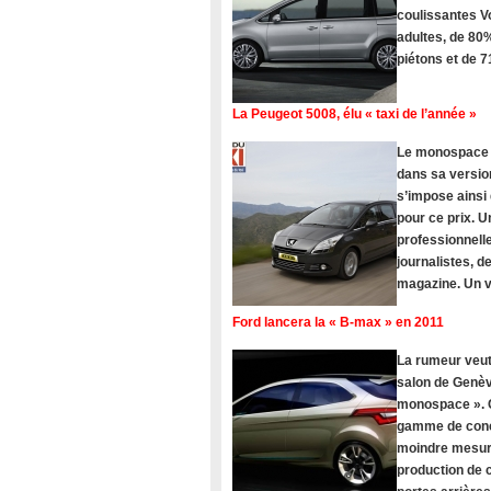
coulissantes V
adultes, de 80%
piétons et de 
La Peugeot 5008, élu « taxi de l’année »
Le monospace Pe
dans sa version
s’impose ainsi
pour ce prix. U
professionnelle
journalistes, 
magazine. Un vé
Ford lancera la « B-max » en 2011
La rumeur veut
salon de Genèv
monospace ». C
gamme de concu
moindre mesure
production de c