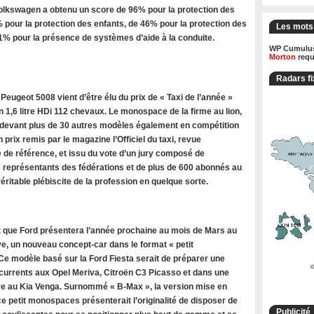
olkswagen a obtenu un score de 96% pour la protection des
 pour la protection des enfants, de 46% pour la protection des
Les mots
71% pour la présence de systèmes d’aide à la conduite.
WP Cumulus
Morton
requ
Radars fi
ugeot 5008 vient d’être élu du prix de « Taxi de l’année »
 1,6 litre HDi 112 chevaux. Le monospace de la firme au lion,
 devant plus de 30 autres modèles également en compétition
n prix remis par le magazine l’Officiel du taxi, revue
 de référence, et issu du vote d’un jury composé de
de représentants des fédérations et de plus de 600 abonnés au
ritable plébiscite de la profession en quelque sorte.
 que Ford présentera l’année prochaine au mois de Mars au
e, un nouveau concept-car dans le format « petit
e modèle basé sur la Ford Fiesta serait de préparer une
rrents aux Opel Meriva, Citroën C3 Picasso et dans une
 au Kia Venga. Surnommé « B-Max », la version mise en
e petit monospaces présenterait l’originalité de disposer de
Publicité