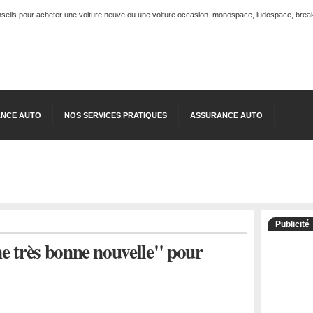
onseils pour acheter une voiture neuve ou une voiture occasion. monospace, ludospace, break, 
NCE AUTO
NOS SERVICES PRATIQUES
ASSURANCE AUTO
Publicité
e très bonne nouvelle" pour