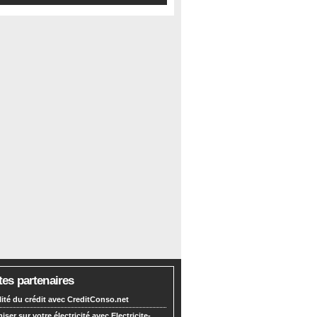
tes partenaires
lité du crédit avec CreditConso.net
ser sur votre électricité avec Electricite-