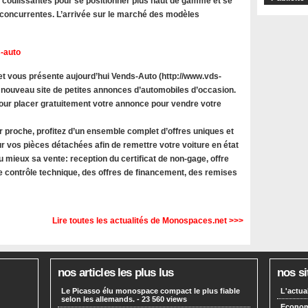
s coulissantes pour se positionner plus haut de gamme et se
oncurrentes. L’arrivée sur le marché des modèles
-auto
 vous présente aujourd’hui Vends-Auto (http://www.vds-
 nouveau site de petites annonces d’automobiles d’occasion.
 pour placer gratuitement votre annonce pour vendre votre
r proche, profitez d’un ensemble complet d’offres uniques et
r vos pièces détachées afin de remettre votre voiture en état
u mieux sa vente: reception du certificat de non-gage, offre
le contrôle technique, des offres de financement, des remises
Lire toutes les actualités de Monospaces.net >>>
nos articles les plus lus
nos si
Le Picasso élu monospace compact le plus fiable
L'actua
selon les allemands.
- 23 560 views
Economi