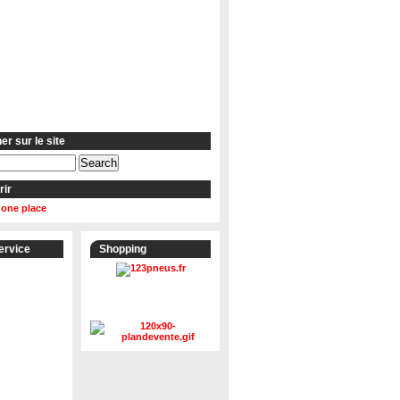
r sur le site
rir
 one place
ervice
Shopping