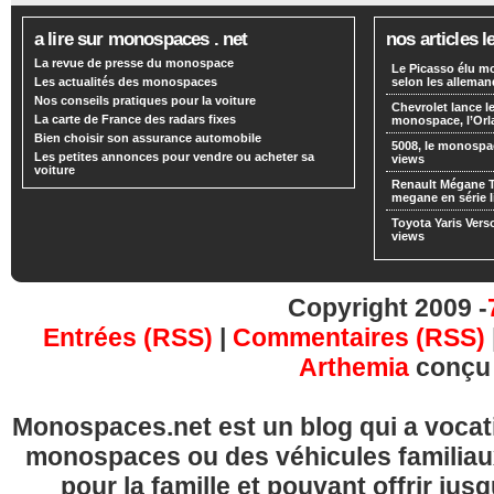
a lire sur monospaces . net
nos articles l
La revue de presse du monospace
Le Picasso élu m
Les actualités des monospaces
selon les alleman
Nos conseils pratiques pour la voiture
Chevrolet lance
La carte de France des radars fixes
monospace, l’Or
Bien choisir son assurance automobile
5008, le monospa
Les petites annonces pour vendre ou acheter sa
views
voiture
Renault Mégane 
megane en série l
Toyota Yaris Vers
views
Copyright 2009 -
Entrées (RSS)
|
Commentaires (RSS)
Arthemia
conçu
Monospaces.net est un blog qui a vocatio
monospaces ou des véhicules familia
pour la famille et pouvant offrir jus