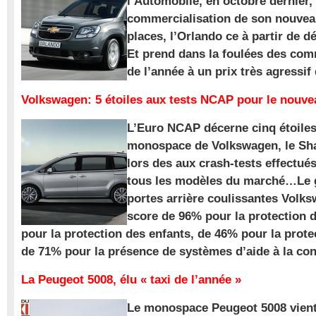
l’Automobile, en octobre dernier,
commercialisation de son nouve
places, l’Orlando ce à partir de d
Et prend dans la foulées des com
de l’année à un prix très agressif
Volkswagen: 5 étoiles aux tests NCAP pour le nouv
L’Euro NCAP décerne cinq étoile
monospace de Volkswagen, le Sha
lors des aux crash-tests effectué
tous les modèles du marché…Le
portes arrière coulissantes Volk
score de 96% pour la protection 
pour la protection des enfants, de 46% pour la prote
de 71% pour la présence de systèmes d’aide à la con
La Peugeot 5008, élu « taxi de l’année »
Le monospace Peugeot 5008 vient 