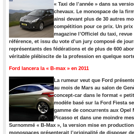
« Taxi de l’année » dans sa versio
chevaux. Le monospace de la firm
ainsi devant plus de 30 autres m
compétition pour ce prix. Un prix
magazine l’Officiel du taxi, revue
référence, et issu du vote d’un jury composé de jour
représentants des fédérations et de plus de 600 ab
véritable plébiscite de la profession en quelque sort
Ford lancera la « B-max » en 2011
La rumeur veut que Ford présente
au mois de Mars au salon de Gen
concept-car dans le format « pet
modèle basé sur la Ford Fiesta se
gamme de concurrents aux Opel M
Picasso et dans une moindre mes
Surnommé « B-Max », la version mise en production 
monospaces présenterait l’originalité de disposer de