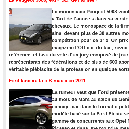
La Peugeot 5008, élu « taxi de l’année »
Le monospace Peugeot 5008 vient 
« Taxi de l’année » dans sa versio
chevaux. Le monospace de la firm
ainsi devant plus de 30 autres m
compétition pour ce prix. Un prix
magazine l’Officiel du taxi, revue
référence, et issu du vote d’un jury composé de jour
représentants des fédérations et de plus de 600 ab
véritable plébiscite de la profession en quelque sort
Ford lancera la « B-max » en 2011
La rumeur veut que Ford présente
au mois de Mars au salon de Gen
concept-car dans le format « pet
modèle basé sur la Ford Fiesta se
gamme de concurrents aux Opel M
Picasso et dans une moindre mes