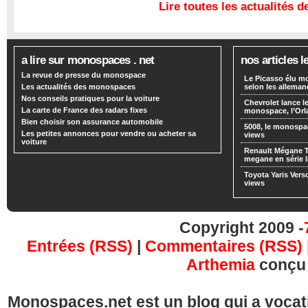
Lire toutes les actualités
a lire sur monospaces . net
nos articles l
La revue de presse du monospace
Le Picasso élu m
Les actualités des monospaces
selon les alleman
Nos conseils pratiques pour la voiture
Chevrolet lance
La carte de France des radars fixes
monospace, l’Or
Bien choisir son assurance automobile
5008, le monospa
Les petites annonces pour vendre ou acheter sa
views
voiture
Renault Mégane 
megane en série l
Toyota Yaris Vers
views
Copyright 2009 -
Entrées (RSS)
|
Commentaires (RSS)
Arthemia
conçu
Monospaces.net est un blog qui a vocatio