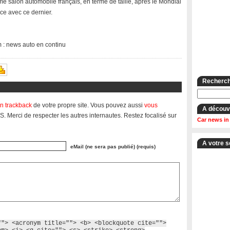
e salon automobile français, en terme de taille, après le Mondial
nce avec ce dernier.
m : news auto en continu
Recherche
n trackback
de votre propre site. Vous pouvez aussi
vous
A découv
S. Merci de respecter les autres internautes. Restez focalisé sur
Car news in
A votre s
eMail (ne sera pas publié) (requis)
""> <acronym title=""> <b> <blockquote cite="">