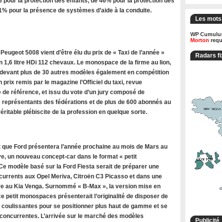
 pour la protection des enfants, de 46% pour la protection des
71% pour la présence de systèmes d’aide à la conduite.
Les mots
WP Cumulus
Morton
requ
ugeot 5008 vient d’être élu du prix de « Taxi de l’année »
Radars fi
 1,6 litre HDi 112 chevaux. Le monospace de la firme au lion,
 devant plus de 30 autres modèles également en compétition
n prix remis par le magazine l’Officiel du taxi, revue
 de référence, et issu du vote d’un jury composé de
de représentants des fédérations et de plus de 600 abonnés au
ritable plébiscite de la profession en quelque sorte.
 que Ford présentera l’année prochaine au mois de Mars au
e, un nouveau concept-car dans le format « petit
e modèle basé sur la Ford Fiesta serait de préparer une
rrents aux Opel Meriva, Citroën C3 Picasso et dans une
 au Kia Venga. Surnommé « B-Max », la version mise en
e petit monospaces présenterait l’originalité de disposer de
s coulissantes pour se positionner plus haut de gamme et se
oncurrentes. L’arrivée sur le marché des modèles
Publicité