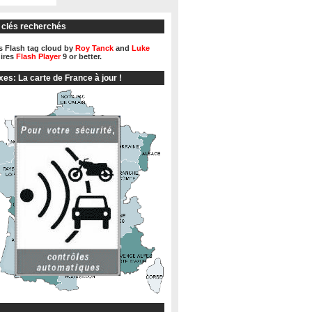
 clés recherchés
 Flash tag cloud by
Roy Tanck
and
Luke
ires
Flash Player
9 or better.
xes: La carte de France à jour !