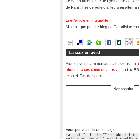
Le Salon automobile de Lyon est le deuxièm
de Paris. Il se déroule d’ailleurs en alterna
Lire l’article en intégralité
Mis en ligne par: Le blog de Caradisiac.co
Laissez un avis!
Ajoutez votre commentaire ci dessous, ou
u
abonner à ces commentaires
via un flux RS
le sujet. Pas de spam.
Nom (requis)
Vous pouvez utiliser ces tags:
<a href="" title=""> <abbr title=