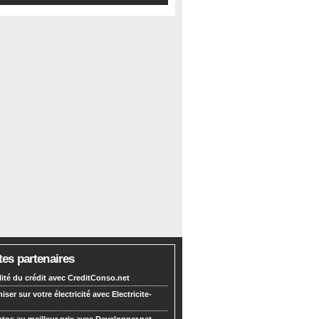
tes partenaires
lité du crédit avec CreditConso.net
ser sur votre électricité avec Electricite-