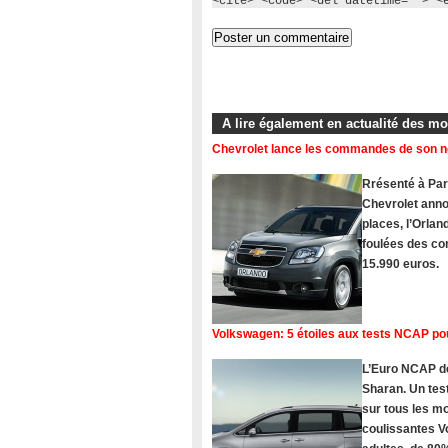
<cite> <code> <del datetime=""> <
A lire également en actualité des m
Chevrolet lance les commandes de son 
Rrésenté à Pari
Chevrolet ann
places, l’Orlan
foulées des com
15.990 euros.
Volkswagen: 5 étoiles aux tests NCAP po
L’Euro NCAP dé
Sharan. Un tes
sur tous les 
coulissantes V