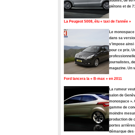
adultes, de 80%
piétons et de 
La Peugeot 5008, élu « taxi de l’année »
Le monospace Pe
dans sa version
s’impose ainsi
pour ce prix. U
professionnelle
journalistes, 
magazine. Un vé
Ford lancera la « B-max » en 2011
La rumeur veut
salon de Genèv
monospace ». C
gamme de concu
moindre mesure
production de c
portes arrière
démarque des c