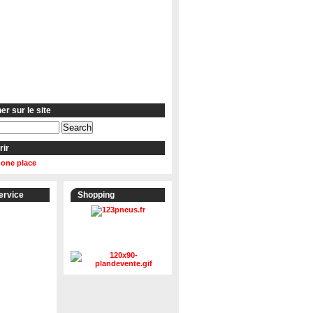
r sur le site
rir
 one place
ervice
Shopping