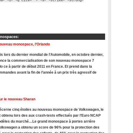
em> <i> <q cite=""> <s> <strike> <strong>
onospaces:
nouveau monospace, l’Orlando
s lors du dernier mondial de l’Automobile, en octobre dernier,
once la commercialisation de son nouveau monospace 7
do ce à partir de début 2011 en France. Et prend dans la
mandes avant la fin de l’année à un prix très agressif de
ur le nouveau Sharan
cerne cinq étoiles au nouveau monospace de Volkswagen, le
t obtenu lors des aux crash-tests effectués par l’Euro NCAP
modèles du marché…Le grand monospace à portes arrière
olkswagen a obtenu un score de 96% pour la protection des