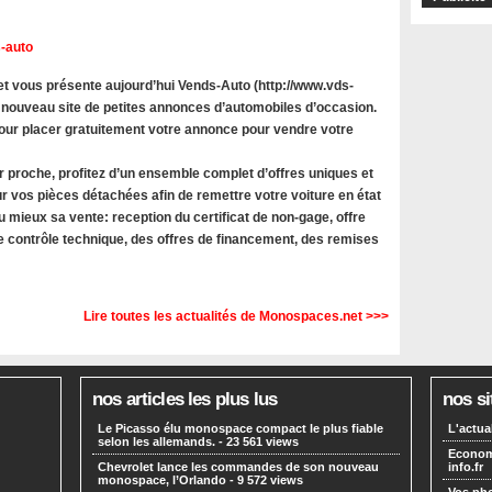
-auto
 vous présente aujourd’hui Vends-Auto (http://www.vds-
 nouveau site de petites annonces d’automobiles d’occasion.
 pour placer gratuitement votre annonce pour vendre votre
r proche, profitez d’un ensemble complet d’offres uniques et
r vos pièces détachées afin de remettre votre voiture en état
u mieux sa vente: reception du certificat de non-gage, offre
le contrôle technique, des offres de financement, des remises
Lire toutes les actualités de Monospaces.net >>>
nos articles les plus lus
nos si
Le Picasso élu monospace compact le plus fiable
L'actua
selon les allemands.
- 23 561 views
Economi
Chevrolet lance les commandes de son nouveau
info.fr
monospace, l’Orlando
- 9 572 views