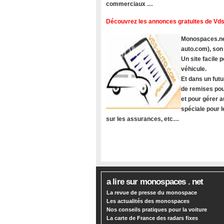
commerciaux …
Découvrez les annonces gratuites de Vds
Monospaces.net
auto.com), son
Un site facile
véhicule.
Et dans un futu
de remises pou
et pour gérer a
spéciale pour 
sur les assurances, etc…
a lire sur monospaces . net
La revue de presse du monospace
Les actualités des monospaces
Nos conseils pratiques pour la voiture
La carte de France des radars fixes