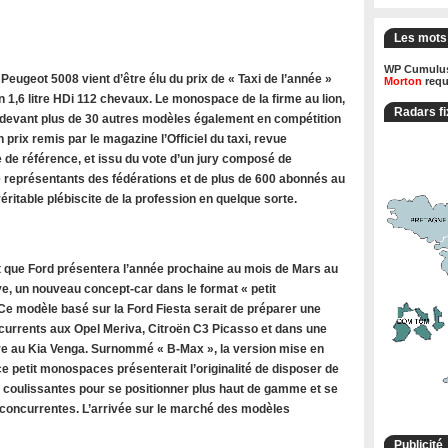
Les mots
WP Cumulus
ugeot 5008 vient d’être élu du prix de « Taxi de l’année »
Morton
requ
 1,6 litre HDi 112 chevaux. Le monospace de la firme au lion,
Radars fi
 devant plus de 30 autres modèles également en compétition
n prix remis par le magazine l’Officiel du taxi, revue
 de référence, et issu du vote d’un jury composé de
de représentants des fédérations et de plus de 600 abonnés au
ritable plébiscite de la profession en quelque sorte.
 que Ford présentera l’année prochaine au mois de Mars au
e, un nouveau concept-car dans le format « petit
e modèle basé sur la Ford Fiesta serait de préparer une
rrents aux Opel Meriva, Citroën C3 Picasso et dans une
 au Kia Venga. Surnommé « B-Max », la version mise en
e petit monospaces présenterait l’originalité de disposer de
s coulissantes pour se positionner plus haut de gamme et se
oncurrentes. L’arrivée sur le marché des modèles
Publicité