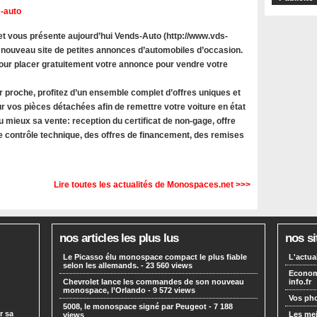
-auto
 vous présente aujourd’hui Vends-Auto (http://www.vds-
 nouveau site de petites annonces d’automobiles d’occasion.
 pour placer gratuitement votre annonce pour vendre votre
r proche, profitez d’un ensemble complet d’offres uniques et
r vos pièces détachées afin de remettre votre voiture en état
u mieux sa vente: reception du certificat de non-gage, offre
le contrôle technique, des offres de financement, des remises
Lire toutes les actualités de Monospaces.net >>>
nos articles les plus lus
nos si
Le Picasso élu monospace compact le plus fiable
L'actua
selon les allemands.
- 23 560 views
Economi
Chevrolet lance les commandes de son nouveau
info.fr
monospace, l’Orlando
- 9 572 views
Vos pho
5008, le monospace signé par Peugeot
- 7 188
r sa
Les mei
views