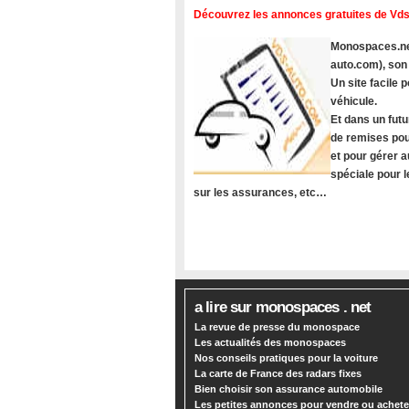
Découvrez les annonces gratuites de Vds
Monospaces.net
auto.com), son
Un site facile
véhicule.
Et dans un futu
de remises pou
et pour gérer a
spéciale pour 
sur les assurances, etc…
a lire sur monospaces . net
La revue de presse du monospace
Les actualités des monospaces
Nos conseils pratiques pour la voiture
La carte de France des radars fixes
Bien choisir son assurance automobile
Les petites annonces pour vendre ou achete