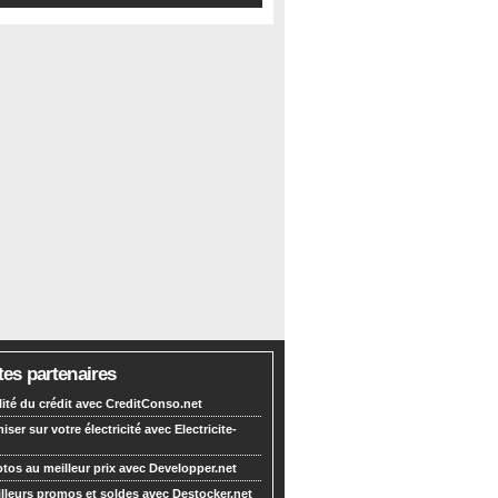
tes partenaires
lité du crédit avec CreditConso.net
ser sur votre électricité avec Electricite-
tos au meilleur prix avec Developper.net
lleurs promos et soldes avec Destocker.net