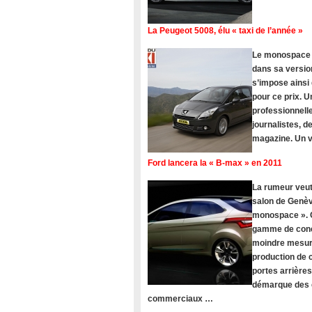
La Peugeot 5008, élu « taxi de l’année »
Le monospace Pe
dans sa version
s’impose ainsi
pour ce prix. U
professionnelle
journalistes, 
magazine. Un vé
Ford lancera la « B-max » en 2011
La rumeur veut
salon de Genèv
monospace ». C
gamme de concu
moindre mesure
production de c
portes arrière
démarque des c
commerciaux …