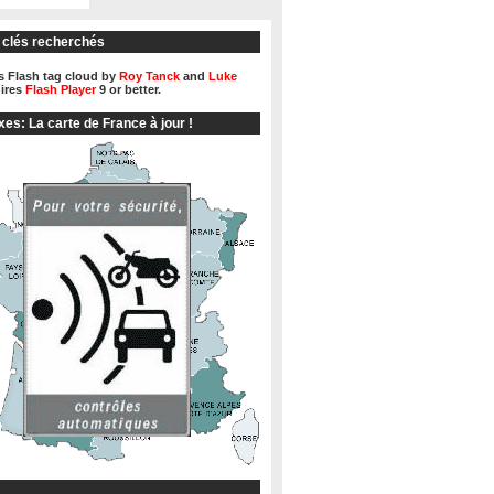
 clés recherchés
 Flash tag cloud by
Roy Tanck
and
Luke
ires
Flash Player
9 or better.
xes: La carte de France à jour !