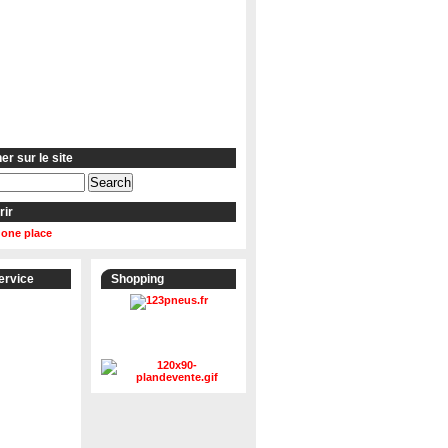
r sur le site
rir
 one place
ervice
Shopping