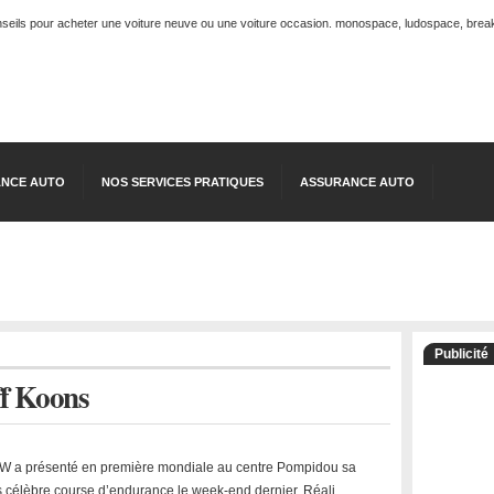
onseils pour acheter une voiture neuve ou une voiture occasion. monospace, ludospace, break, 
NCE AUTO
NOS SERVICES PRATIQUES
ASSURANCE AUTO
Publicité
f Koons
W a présenté en première mondiale au centre Pompidou sa
lus célèbre course d’endurance le week-end dernier. Réali …