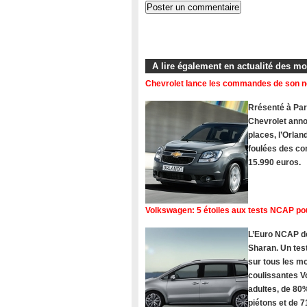
A lire également en actualité des m
Chevrolet lance les commandes de son 
Rrésenté à Pari
Chevrolet ann
places, l’Orlan
foulées des com
15.990 euros.
Volkswagen: 5 étoiles aux tests NCAP po
L’Euro NCAP dé
Sharan. Un tes
sur tous les 
coulissantes V
adultes, de 80%
piétons et de 