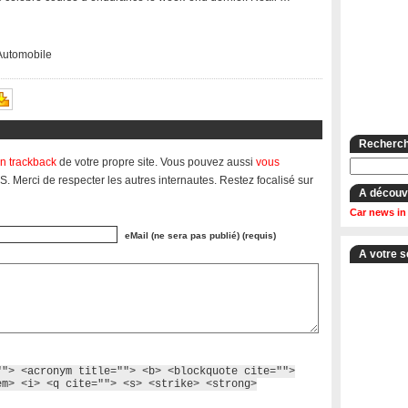
 Automobile
Recherche
n trackback
de votre propre site. Vous pouvez aussi
vous
S. Merci de respecter les autres internautes. Restez focalisé sur
A découv
Car news in
eMail (ne sera pas publié) (requis)
A votre s
""> <acronym title=""> <b> <blockquote cite="">
em> <i> <q cite=""> <s> <strike> <strong>