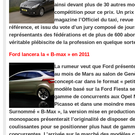
ainsi devant plus de 30 autres m
compétition pour ce prix. Un prix
magazine l’Officiel du taxi, revue
référence, et issu du vote d’un jury composé de jour
représentants des fédérations et de plus de 600 ab
véritable plébiscite de la profession en quelque sort
Ford lancera la « B-max » en 2011
La rumeur veut que Ford présente
au mois de Mars au salon de Gen
concept-car dans le format « pet
modèle basé sur la Ford Fiesta se
gamme de concurrents aux Opel M
Picasso et dans une moindre mes
Surnommé « B-Max », la version mise en production 
monospaces présenterait l’originalité de disposer de
coulissantes pour se positionner plus haut de gam
concurrentes. L’arrivée sur le marché des modèles