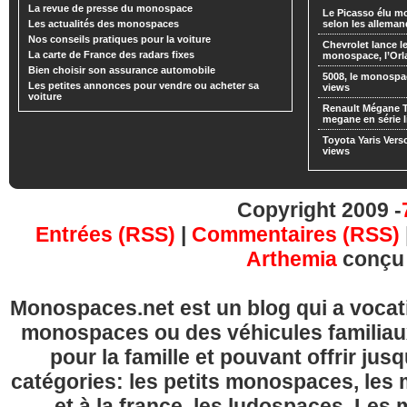
La revue de presse du monospace
Le Picasso élu m
Les actualités des monospaces
selon les alleman
Nos conseils pratiques pour la voiture
Chevrolet lance
La carte de France des radars fixes
monospace, l’Or
Bien choisir son assurance automobile
5008, le monospa
Les petites annonces pour vendre ou acheter sa
views
voiture
Renault Mégane 
megane en série l
Toyota Yaris Vers
views
Copyright 2009 -
Entrées (RSS)
|
Commentaires (RSS)
Arthemia
conçu
Monospaces.net est un blog qui a vocatio
monospaces ou des véhicules familia
pour la famille et pouvant offrir jus
catégories: les petits monospaces, l
et à la france, les ludospaces. Le